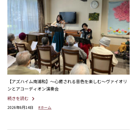
不二
【アズハイム南浦和】〜心癒される音色を楽しむ〜ヴァイオリ
【
ンとアコーディオン演奏会
ー
続きを読む
続
2026年6月14日
#ホーム
20