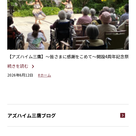
れる
【アズハイム三鷹】〜皆さまに感謝をこめて〜開設4周年記念祭
【
パ
続きを読む
続
2026年6月12日
#ホーム
20
アズハイム三鷹
ブログ