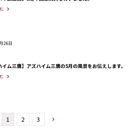
む
5月26日
ハイム三鷹】アズハイム三鷹の5月の風景をお伝えします。
む
1
2
3