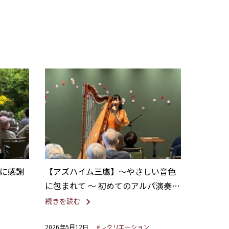
に感謝
【アズハイム三鷹】〜やさしい音色
に包まれて 〜 初めてのアルパ演奏会
開催
続きを読む
2026年5月12日
#レクリエーション