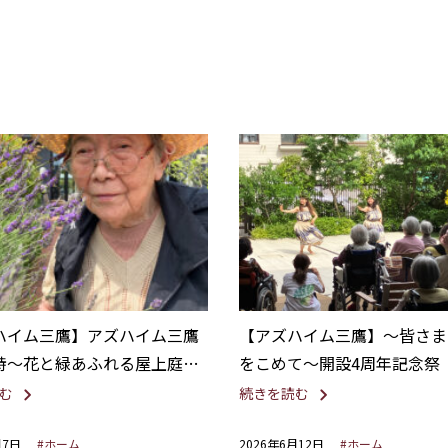
ハイム三鷹】アズハイム三鷹
【アズハイム三鷹】〜皆さま
詩～花と緑あふれる屋上庭園
をこめて〜開設4周年記念祭
む
続きを読む
月7日
#ホーム
2026年6月12日
#ホーム