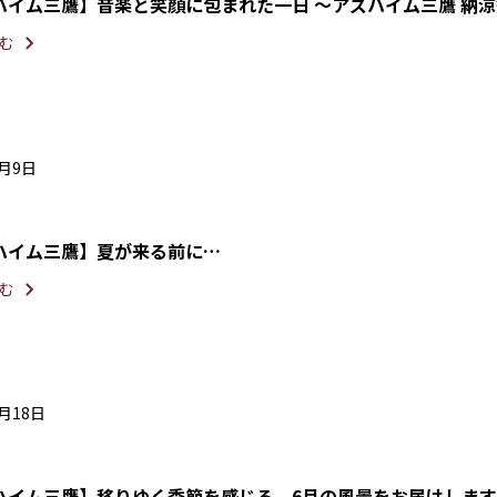
ハイム三鷹】音楽と笑顔に包まれた一日 ～アズハイム三鷹 納
む
7月9日
ハイム三鷹】夏が来る前に…
む
6月18日
ハイム三鷹】移りゆく季節を感じる、6月の風景をお届けします