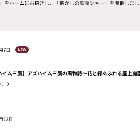
」をホームにお招きし、「懐かしの歌謡ショー」を開催しまし
7月7日
NEW
ハイム三鷹】アズハイム三鷹の風物詩～花と緑あふれる屋上庭
む
6月12日