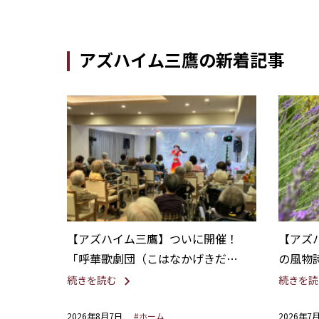
アズハイム三鷹の新着記事
【アズハイム三鷹】ついに開催！
【アズ
「呼華歌劇団（こはなかげきだ
の風物
ん）」による華やかな歌謡ショー
～
続きを読む
続きを読
2026年8月7日
#ホーム
2026年7