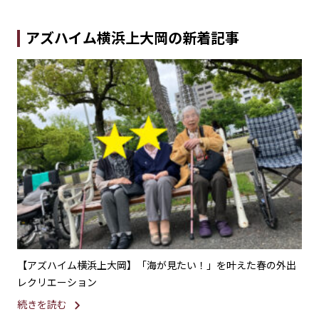
アズハイム横浜上大岡の新着記事
観
【アズハイム横浜上大岡】「海が見たい！」を叶えた春の外出
【
レクリエーション
開
続きを読む
続