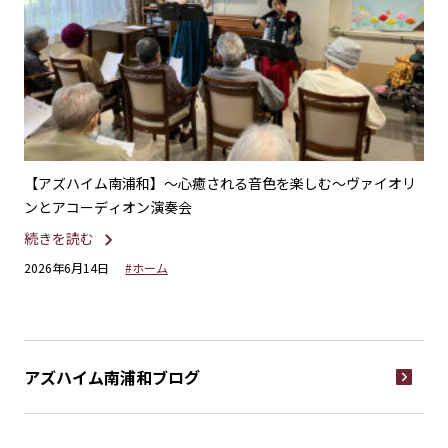
不二
【アズハイム南浦和】〜心癒される音色を楽しむ〜ヴァイオリ
【
ンとアコーディオン演奏会
ー
続きを読む
続
2026年6月14日
#ホーム
20
アズハイム南浦和
ブログ