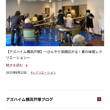
に包
【アズハイム横浜戸塚】〜ひんやり笑顔広がる！夏の味覚レク
【
リエーション～
ま
続きを読む
続
2025年8月22日
#レクリエーション
20
アズハイム横浜戸塚
ブログ