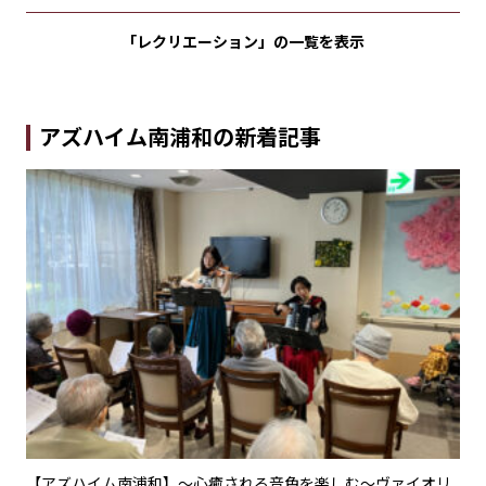
「レクリエーション」の
一覧を表示
アズハイム南浦和の新着記事
不二
【アズハイム南浦和】〜心癒される音色を楽しむ〜ヴァイオリ
【