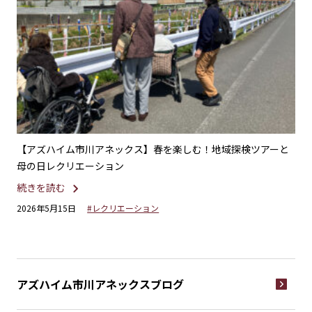
の一
【アズハイム市川アネックス】春を楽しむ！地域探検ツアーと
【
母の日レクリエーション
続
続きを読む
20
2026年5月15日
#レクリエーション
アズハイム市川アネックス
ブログ