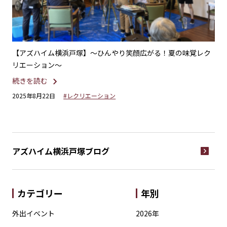
に包
【アズハイム横浜戸塚】〜ひんやり笑顔広がる！夏の味覚レク
【
リエーション～
ま
続きを読む
続
2025年8月22日
#レクリエーション
20
アズハイム横浜戸塚
ブログ
カテゴリー
年別
外出イベント
2026年