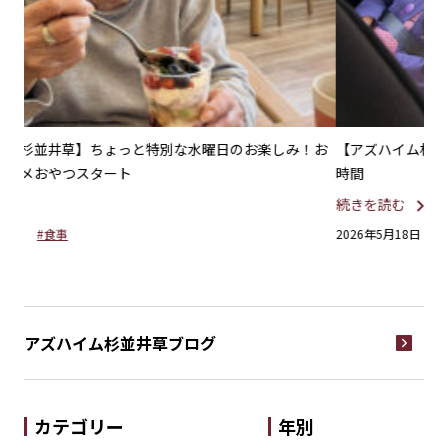
！お
【アズハイム杉並井草】わくわく杉並探検隊！笑顔のお出かけ
【
時間
続
続きを読む
20
2026年5月18日
#外出イベント
アズハイム杉並井草
ブログ
カテゴリー
年別