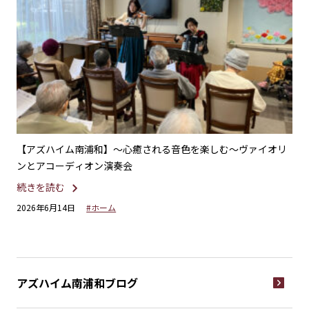
不二
【アズハイム南浦和】〜心癒される音色を楽しむ〜ヴァイオリ
【
ンとアコーディオン演奏会
ー
続きを読む
続
2026年6月14日
#ホーム
20
アズハイム南浦和
ブログ