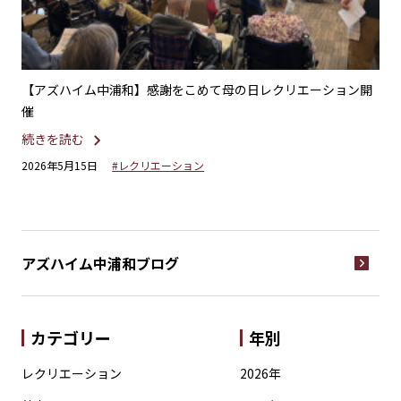
ー・
【アズハイム中浦和】感謝をこめて母の日レクリエーション開
【
催
い
続きを読む
続
2026年5月15日
#レクリエーション
20
アズハイム中浦和
ブログ
カテゴリー
年別
レクリエーション
2026年