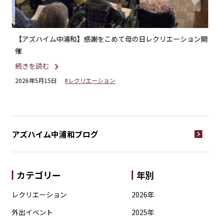
ー・
【アズハイム中浦和】感謝をこめて母の日レクリエーション開
【
催
い
続きを読む
続
2026年5月15日
#レクリエーション
20
アズハイム中浦和
ブログ
カテゴリー
年別
レクリエーション
2026年
外出イベント
2025年