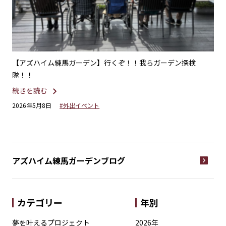
楽療
【アズハイム練馬ガーデン】行くぞ！！我らガーデン探検
【
隊！！
が
続きを読む
続
2026年5月8日
#外出イベント
20
アズハイム練馬ガーデン
ブログ
カテゴリー
年別
夢を叶えるプロジェクト
2026年