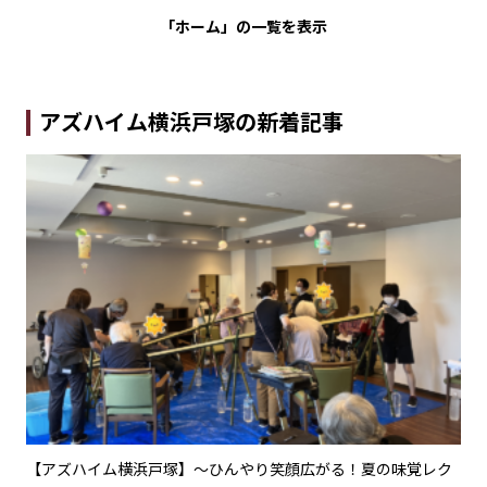
「ホーム」の
一覧を表示
アズハイム横浜戸塚の新着記事
に包
【アズハイム横浜戸塚】〜ひんやり笑顔広がる！夏の味覚レク
【