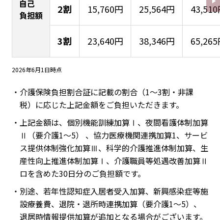
自己
2割
15,760円
25,564円
43,51
負担額
3割
23,640円
38,346円
65,26
2026年6月1日時点
・介護保険負担割合証に記載の割合（1～3割・非課
税）に応じた上記金額をご負担いただきます。
・上記金額は、個別機能訓練加算Ⅰ、夜間看護体制加算
Ⅱ（要介護1～5） 、協力医療機関連携加算1、サービ
ス提供体制強化加算Ⅲ、科学的介護推進体制加算、生
産性向上推進体制加算Ⅰ、介護職員等処遇改善加算Ⅱ
ロを含めた30日分のご負担額です。
・別途、若年性認知症入居者受入加算、新興感染症等施
設療養費、退院・退所時連携加算（要介護1～5）、
退居時情報提供加算が追加となる場合がございます。