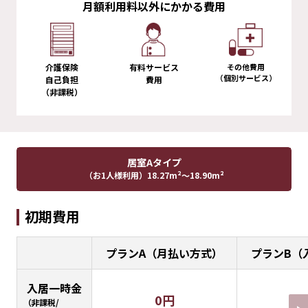
月額利用料以外にかかる費用
介護保険
有料サービス
その他費用
（個別サービス）
自己負担
費用
（非課税）
居室Aタイプ
（お1人様利用）
18.27m²〜18.90m²
初期費用
プランA（月払い方式）
プランB（
入居一時金
0円
（非課税/