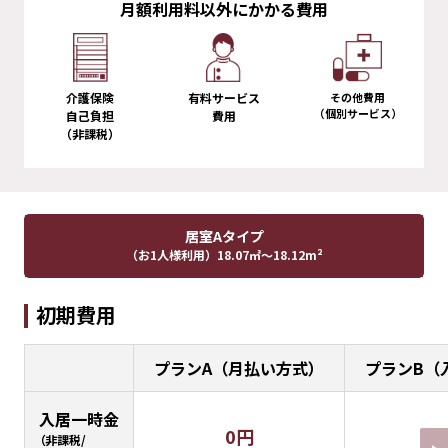
月額利用料以外にかかる費用
介護保険
有料サービス
その他費用
（個別サービス）
自己負担
費用
（非課税）
居室Aタイプ
（お1人様利用）
18.07㎡～18.12m²
初期費用
プランA（月払い方式）
プランB（
入居一時金
0円
（非課税/