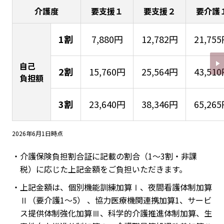
介護度
要支援１
要支援２
要介護
1割
7,880円
12,782円
21,75
自己
2割
15,760円
25,564円
43,51
負担額
3割
23,640円
38,346円
65,26
2026年6月1日時点
・介護保険負担割合証に記載の割合（1～3割・非課
税）に応じた上記金額をご負担いただきます。
・上記金額は、個別機能訓練加算Ⅰ、夜間看護体制加算
Ⅱ（要介護1～5） 、協力医療機関連携加算1、サービ
ス提供体制強化加算Ⅲ、科学的介護推進体制加算、生