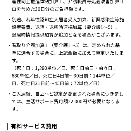
産性向上推進体制加算Ⅰ、介護職員等処遇改善加算Ⅱ
ロを含めた30日分のご負担額です。
・別途、若年性認知症入居者受入加算、新興感染症等施
設療養費、退院・退所時連携加算（要介護1～5）、
退居時情報提供加算が追加となる場合がございます。
・看取り介護加算Ⅰ（要介護1～5）は、定められた基
準に適合する場合に、上記金額に加えて算定いたしま
す。
（死亡日：1,280単位／日、死亡日前日・前々日：
680単位／日、死亡日4日前～30日前：144単位／
日、死亡日31日前～45日前：72単位／日）
・ご入居後、自立へと認定が変更された場合につきまし
ては、生活サポート費月額22,000円が必要となりま
す。
有料サービス費用