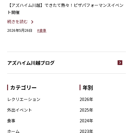
」で
【アズハイム川越】できたて熱々！ピザパフォーマンスイベン
【
ト開催
園
続きを読む
続
2026年5月26日
#食事
20
アズハイム川越
ブログ
カテゴリー
年別
レクリエーション
2026年
外出イベント
2025年
食事
2024年
ホーム
2023年