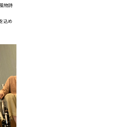
風物詩
を込め