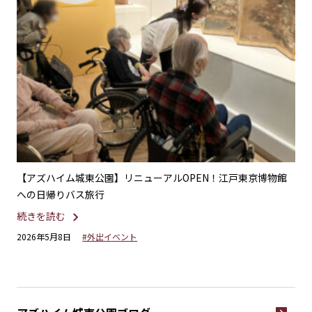
てき
【アズハイム城東公園】リニューアルOPEN！江戸東京博物館
【
への日帰りバス旅行
気
続きを読む
続
2026年5月8日
#外出イベント
20