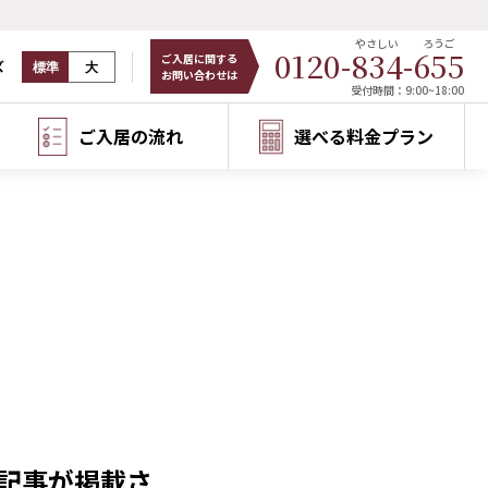
やさしい
ろうご
0120-
834
-
655
ご入居に関する
ズ
標準
大
お問い合わせは
受付時間：9:00~18:00
ご入居の流れ
選べる料金プラン
記事が掲載さ