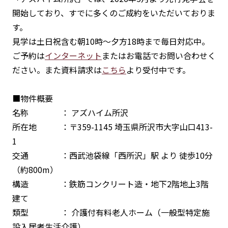
開始しており、すでに多くのご成約をいただいておりま
す。
見学は土日祝含む朝10時～夕方18時まで毎日対応中。
ご予約は
インターネット
またはお電話でお問い合わせく
ださい。また資料請求は
こちら
より受付中です。
■物件概要
名称 ： アズハイム所沢
所在地 ：〒359-1145 埼玉県所沢市大字山口413-
1
交通 ：西武池袋線「西所沢」駅 より 徒歩10分
（約800m）
構造 ：鉄筋コンクリート造・地下2階地上3階
建て
類型 ： 介護付有料老人ホーム（一般型特定施
設入居者生活介護）