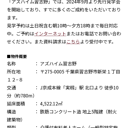
「アズハイム習志野」では、2024年9月より先行見学会
を開始しており、すでに多くのご成約をいただいており
ます。
見学予約は土日祝含む朝10時～夕方18時まで毎日対応
中。ご予約は
インターネット
またはお電話でお問い合わ
せください。また資料請求は
こちら
より受付中です。
■物件概要
名称 ： アズハイム習志野
所在地 ： 〒275-0005 千葉県習志野市新栄１丁目
１２−８
交通 ： J京成本線「実籾」駅 北口より 徒歩10
分（約780m）
延床面積 ： 4,522.12㎡
構造 ： 鉄筋コンクリート造 地上5階建（耐火
建築物）
類型 ： 介護付有料老人ホーム（一般型特定施