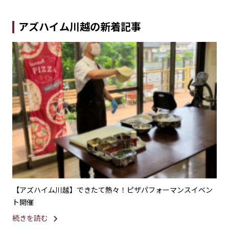
アズハイム川越の新着記事
」で
【アズハイム川越】できたて熱々！ピザパフォーマンスイベン
【
ト開催
園
続きを読む
続