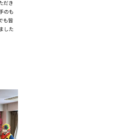
ただき
手のも
でも皆
ました