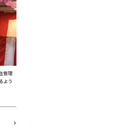
生管理
るよう
、