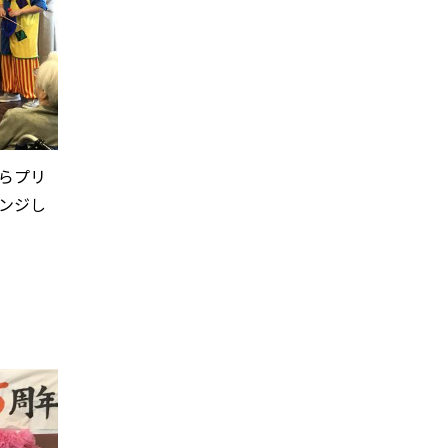
らプリ
ンジし