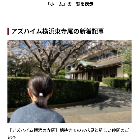
「ホーム」の
一覧を表示
アズハイム横浜東寺尾の新着記事
ント
【アズハイム横浜東寺尾】總持寺でのお花見と新しい仲間のご
【
紹介
メ