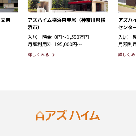
都文京
アズハイム横浜東寺尾（神奈川県横
アズハ
浜市）
センタ
入居一時金
0円〜1,590万円
入居一
月額利用料
195,000円〜
月額利
詳しくみる
詳しくみ