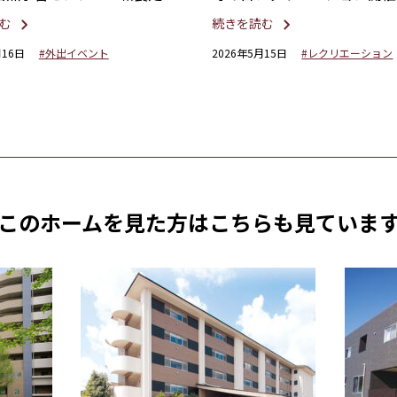
での昼食～
む
続きを読む
月16日
#外出イベント
2026年5月15日
#レクリエーション
このホームを見た方は
こちらも見ていま