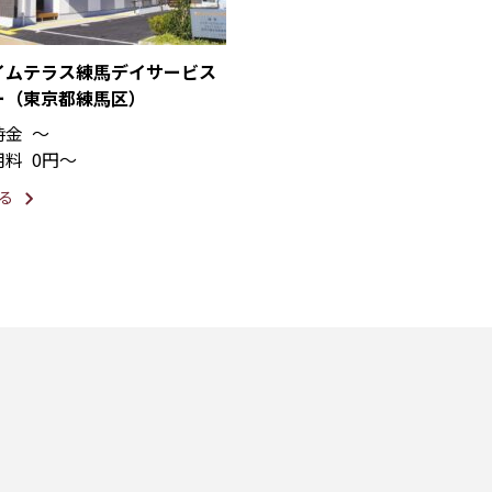
イムテラス練馬デイサービス
ー（東京都練馬区）
時金
〜
用料
0円〜
る