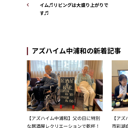
イム♬リビングは大盛り上がりで
す♬
アズハイム中浦和の新着記事
【アズハイム中浦和】父の日に特別
【アズ
な居酒屋レクリエーションで乾杯！
市彩湖