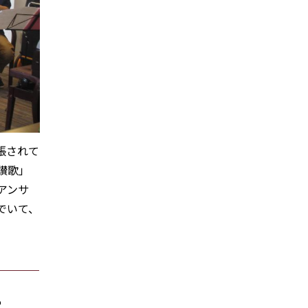
張されて
讃歌」
アンサ
でいて、
も