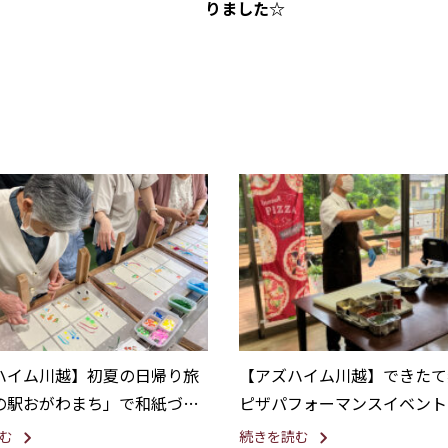
りました☆
ハイム川越】初夏の日帰り旅
【アズハイム川越】できたて
の駅おがわまち」で和紙づく
ピザパフォーマンスイベント
元グルメを満喫
む
続きを読む