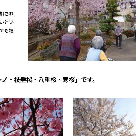
加され
いとい
ても嬉
シノ・枝垂桜・八重桜・寒桜」です。