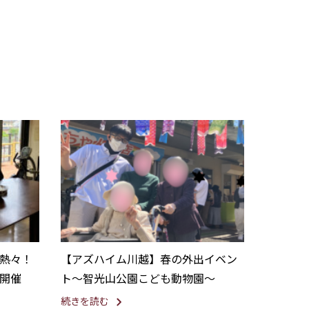
熱々！
【アズハイム川越】春の外出イベン
開催
ト～智光山公園こども動物園～
続きを読む