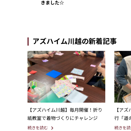
きました☆
アズハイム川越の新着記事
【アズハイム川越】毎月開催！折り
【アズ
紙教室で着物づくりにチャレンジ
行「道
りと地
続きを読む
続きを読