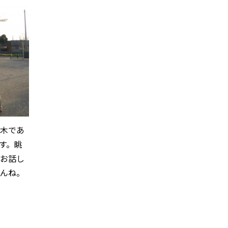
な木であ
す。眺
なお話し
せんね。