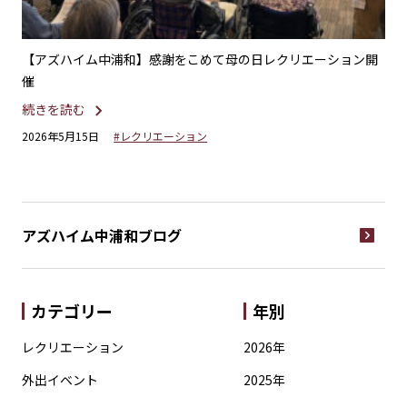
ー・
【アズハイム中浦和】感謝をこめて母の日レクリエーション開
【
催
い
続きを読む
続
2026年5月15日
#レクリエーション
20
アズハイム中浦和
ブログ
カテゴリー
年別
レクリエーション
2026年
外出イベント
2025年