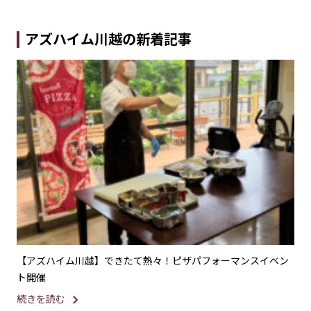
アズハイム川越の新着記事
」で
【アズハイム川越】できたて熱々！ピザパフォーマンスイベン
【
ト開催
園
続きを読む
続