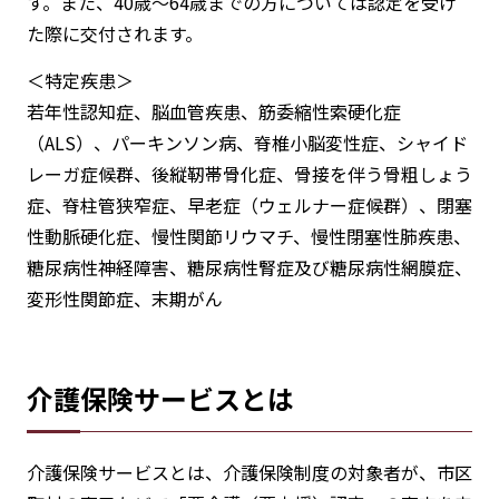
す。また、40歳～64歳までの方については認定を受け
た際に交付されます。
＜特定疾患＞
若年性認知症、脳血管疾患、筋委縮性索硬化症
（ALS）、パーキンソン病、脊椎小脳変性症、シャイド
レーガ症候群、後縦靭帯骨化症、骨接を伴う骨粗しょう
症、脊柱管狭窄症、早老症（ウェルナー症候群）、閉塞
性動脈硬化症、慢性関節リウマチ、慢性閉塞性肺疾患、
糖尿病性神経障害、糖尿病性腎症及び糖尿病性網膜症、
変形性関節症、末期がん
介護保険サービスとは
介護保険サービスとは、介護保険制度の対象者が、市区